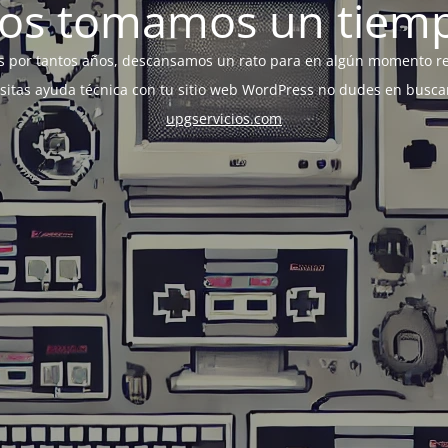
os tomamos un tiem
s por tantos años, descansamos un rato para en algún momento r
esitas ayuda técnica con tu sitio web WordPress no dudes en busca
upgservicios.com