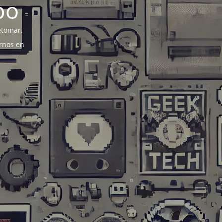
po
etomar.
rnos en