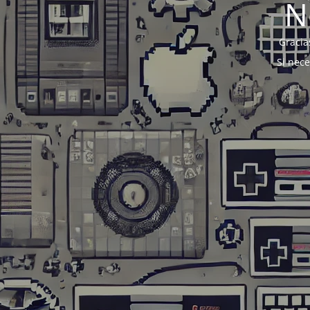
N
Gracia
Si nec