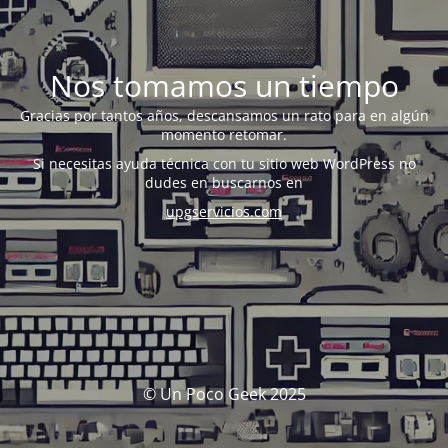
Nos tomamos un tiempo
Gracias por tantos años, descansamos un rato para en algún
momento retomar.
Si necesitas ayuda técnica con tu sitio web WordPress no
dudes en buscarnos en
upgservicios.com
© Un Poco Geek 2025