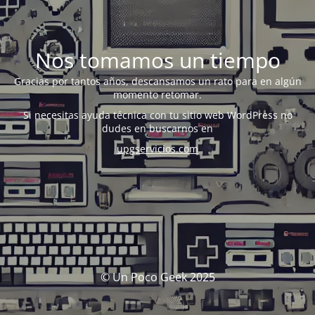
Nos tomamos un tiempo
Gracias por tantos años, descansamos un rato para en algún
momento retomar.
Si necesitas ayuda técnica con tu sitio web WordPress no
dudes en buscarnos en
upgservicios.com
© Un Poco Geek 2025