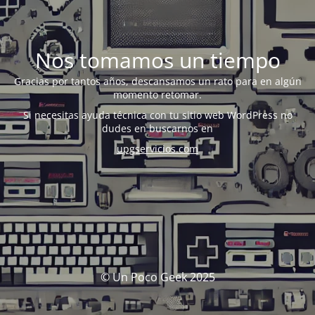
Nos tomamos un tiempo
Gracias por tantos años, descansamos un rato para en algún
momento retomar.
Si necesitas ayuda técnica con tu sitio web WordPress no
dudes en buscarnos en
upgservicios.com
© Un Poco Geek 2025