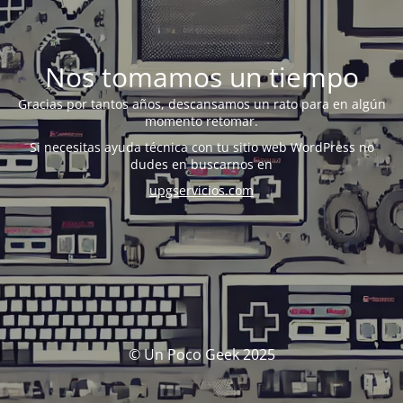
Nos tomamos un tiempo
Gracias por tantos años, descansamos un rato para en algún
momento retomar.
Si necesitas ayuda técnica con tu sitio web WordPress no
dudes en buscarnos en
upgservicios.com
© Un Poco Geek 2025