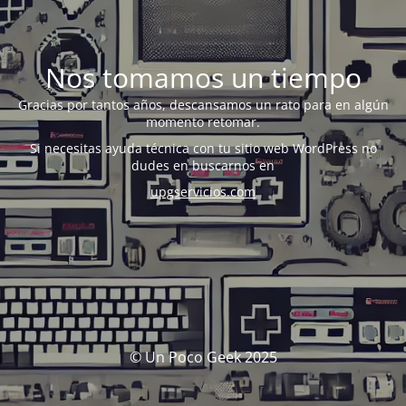
Nos tomamos un tiempo
Gracias por tantos años, descansamos un rato para en algún
momento retomar.
Si necesitas ayuda técnica con tu sitio web WordPress no
dudes en buscarnos en
upgservicios.com
© Un Poco Geek 2025