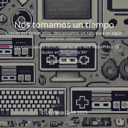
Nos tomamos un tiempo
Gracias por tantos años, descansamos un rato para en algún
momento retomar.
Si necesitas ayuda técnica con tu sitio web WordPress no
dudes en buscarnos en
upgservicios.com
© Un Poco Geek 2025