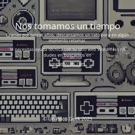
Nos tomamos un tiempo
Gracias por tantos años, descansamos un rato para en algún
momento retomar.
Si necesitas ayuda técnica con tu sitio web WordPress no
dudes en buscarnos en
upgservicios.com
© Un Poco Geek 2025