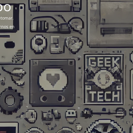
po
etomar.
rnos en