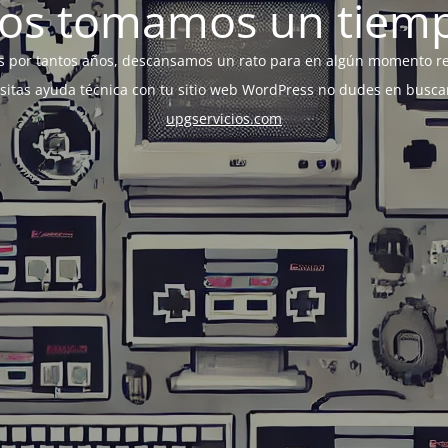
os tomamos un tiem
s por tantos años, descansamos un rato para en algún momento r
esitas ayuda técnica con tu sitio web WordPress no dudes en busca
upgservicios.com