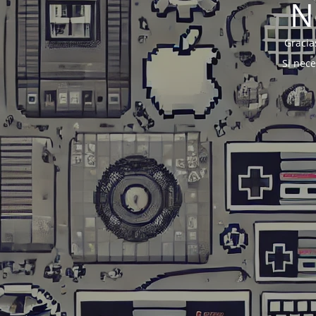
N
Gracia
Si nec