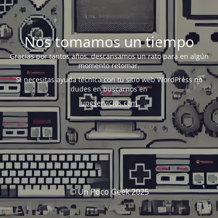
Nos tomamos un tiempo
Gracias por tantos años, descansamos un rato para en algún
momento retomar.
Si necesitas ayuda técnica con tu sitio web WordPress no
dudes en buscarnos en
upgservicios.com
© Un Poco Geek 2025