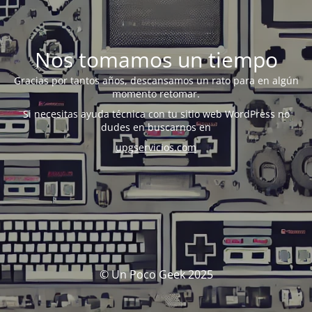
Nos tomamos un tiempo
Gracias por tantos años, descansamos un rato para en algún
momento retomar.
Si necesitas ayuda técnica con tu sitio web WordPress no
dudes en buscarnos en
upgservicios.com
© Un Poco Geek 2025