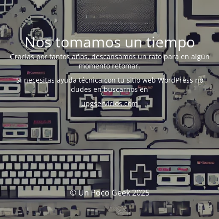
Nos tomamos un tiempo
Gracias por tantos años, descansamos un rato para en algún
momento retomar.
Si necesitas ayuda técnica con tu sitio web WordPress no
dudes en buscarnos en
upgservicios.com
© Un Poco Geek 2025