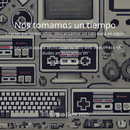
Nos tomamos un tiempo
Gracias por tantos años, descansamos un rato para en algún
momento retomar.
Si necesitas ayuda técnica con tu sitio web WordPress no
dudes en buscarnos en
upgservicios.com
© Un Poco Geek 2025