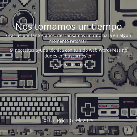
Nos tomamos un tiempo
Gracias por tantos años, descansamos un rato para en algún
momento retomar.
Si necesitas ayuda técnica con tu sitio web WordPress no
dudes en buscarnos en
upgservicios.com
© Un Poco Geek 2025