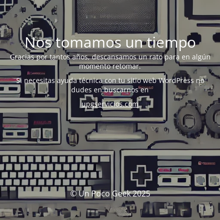
Nos tomamos un tiempo
Gracias por tantos años, descansamos un rato para en algún
momento retomar.
Si necesitas ayuda técnica con tu sitio web WordPress no
dudes en buscarnos en
upgservicios.com
© Un Poco Geek 2025