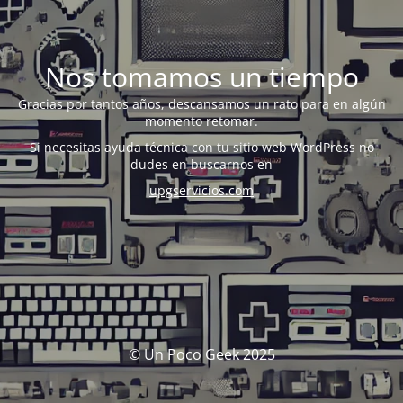
Nos tomamos un tiempo
Gracias por tantos años, descansamos un rato para en algún
momento retomar.
Si necesitas ayuda técnica con tu sitio web WordPress no
dudes en buscarnos en
upgservicios.com
© Un Poco Geek 2025