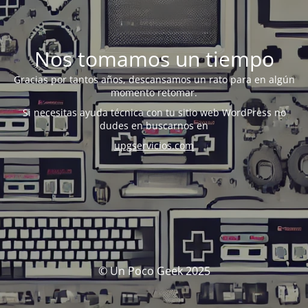
Nos tomamos un tiempo
Gracias por tantos años, descansamos un rato para en algún
momento retomar.
Si necesitas ayuda técnica con tu sitio web WordPress no
dudes en buscarnos en
upgservicios.com
© Un Poco Geek 2025