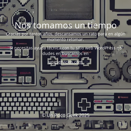
Nos tomamos un tiempo
Gracias por tantos años, descansamos un rato para en algún
momento retomar.
Si necesitas ayuda técnica con tu sitio web WordPress no
dudes en buscarnos en
upgservicios.com
© Un Poco Geek 2025