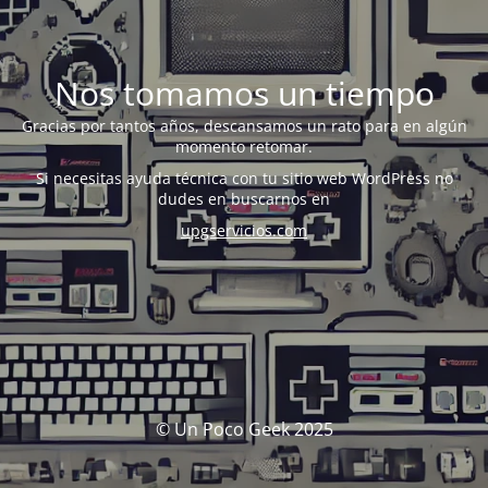
Nos tomamos un tiempo
Gracias por tantos años, descansamos un rato para en algún
momento retomar.
Si necesitas ayuda técnica con tu sitio web WordPress no
dudes en buscarnos en
upgservicios.com
© Un Poco Geek 2025