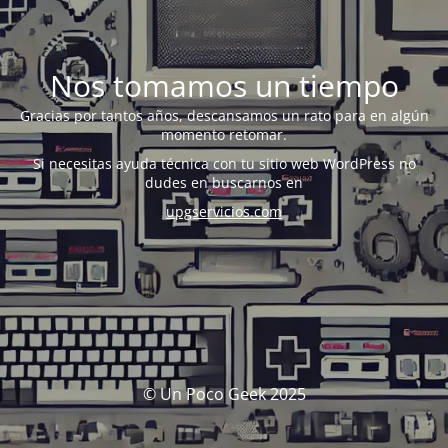
Nos tomamos un tiempo
Gracias por tantos años, descansamos un rato para en algún
momento retomar.
Si necesitas ayuda técnica con tu sitio web WordPress no
dudes en buscarnos en
upgservicios.com
© Un Poco Geek 2025