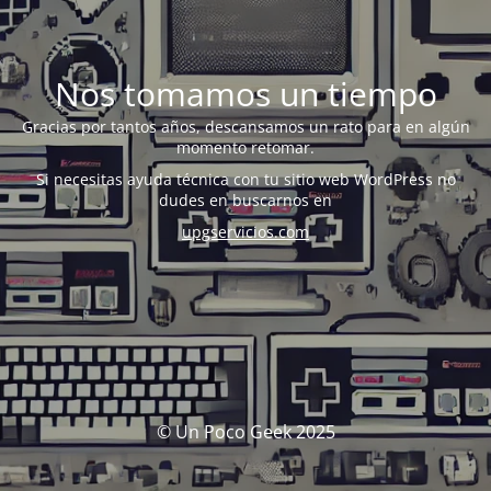
Nos tomamos un tiempo
Gracias por tantos años, descansamos un rato para en algún
momento retomar.
Si necesitas ayuda técnica con tu sitio web WordPress no
dudes en buscarnos en
upgservicios.com
© Un Poco Geek 2025