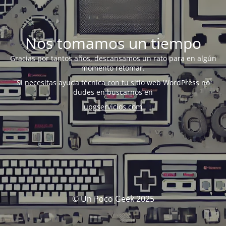
Nos tomamos un tiempo
Gracias por tantos años, descansamos un rato para en algún
momento retomar.
Si necesitas ayuda técnica con tu sitio web WordPress no
dudes en buscarnos en
upgservicios.com
© Un Poco Geek 2025