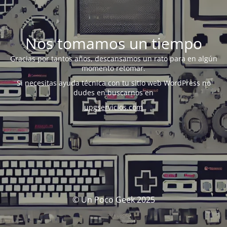
Nos tomamos un tiempo
Gracias por tantos años, descansamos un rato para en algún
momento retomar.
Si necesitas ayuda técnica con tu sitio web WordPress no
dudes en buscarnos en
upgservicios.com
© Un Poco Geek 2025