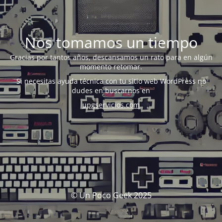
Nos tomamos un tiempo
Gracias por tantos años, descansamos un rato para en algún
momento retomar.
Si necesitas ayuda técnica con tu sitio web WordPress no
dudes en buscarnos en
upgservicios.com
© Un Poco Geek 2025