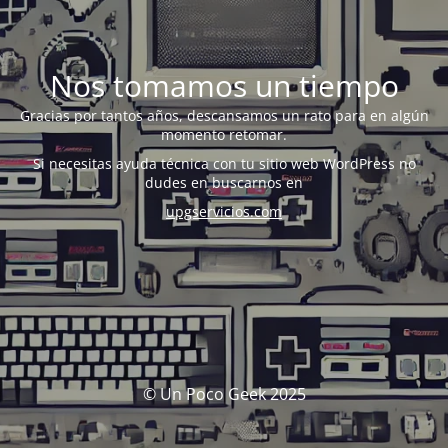
Nos tomamos un tiempo
Gracias por tantos años, descansamos un rato para en algún
momento retomar.
Si necesitas ayuda técnica con tu sitio web WordPress no
dudes en buscarnos en
upgservicios.com
© Un Poco Geek 2025