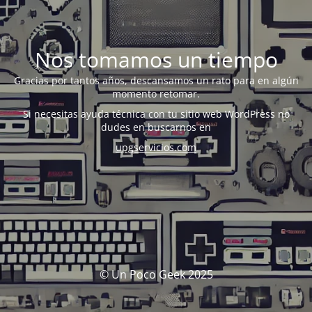
Nos tomamos un tiempo
Gracias por tantos años, descansamos un rato para en algún
momento retomar.
Si necesitas ayuda técnica con tu sitio web WordPress no
dudes en buscarnos en
upgservicios.com
© Un Poco Geek 2025