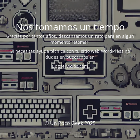
Nos tomamos un tiempo
Gracias por tantos años, descansamos un rato para en algún
momento retomar.
Si necesitas ayuda técnica con tu sitio web WordPress no
dudes en buscarnos en
upgservicios.com
© Un Poco Geek 2025