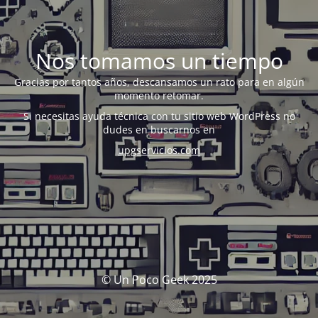
Nos tomamos un tiempo
Gracias por tantos años, descansamos un rato para en algún
momento retomar.
Si necesitas ayuda técnica con tu sitio web WordPress no
dudes en buscarnos en
upgservicios.com
© Un Poco Geek 2025