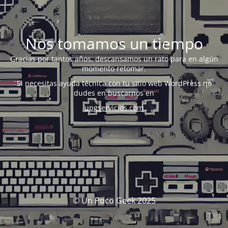
Nos tomamos un tiempo
Gracias por tantos años, descansamos un rato para en algún
momento retomar.
Si necesitas ayuda técnica con tu sitio web WordPress no
dudes en buscarnos en
upgservicios.com
© Un Poco Geek 2025