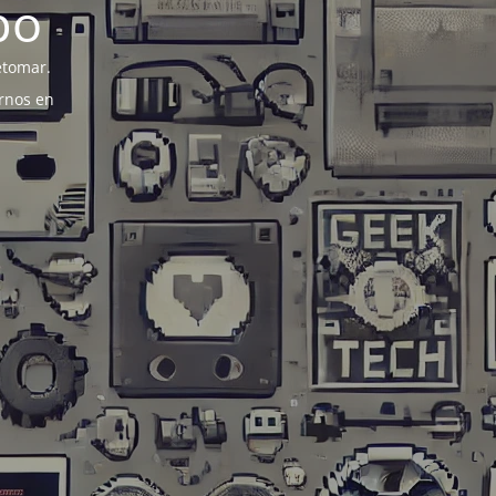
po
etomar.
rnos en