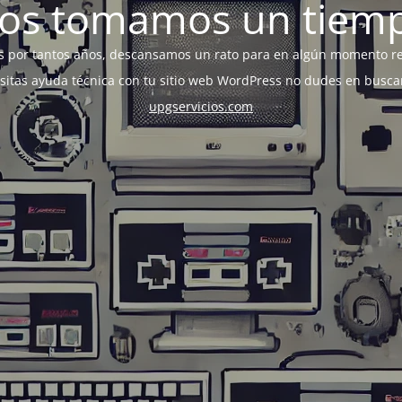
os tomamos un tiem
s por tantos años, descansamos un rato para en algún momento r
esitas ayuda técnica con tu sitio web WordPress no dudes en busca
upgservicios.com