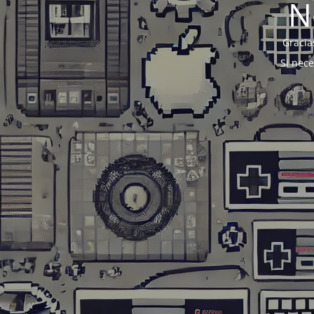
N
Gracia
Si nec