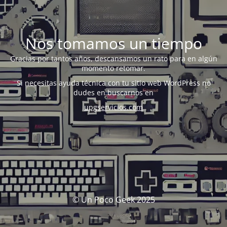
Nos tomamos un tiempo
Gracias por tantos años, descansamos un rato para en algún
momento retomar.
Si necesitas ayuda técnica con tu sitio web WordPress no
dudes en buscarnos en
upgservicios.com
© Un Poco Geek 2025