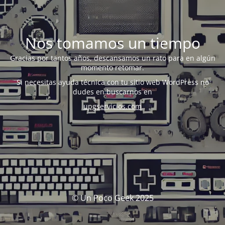
Nos tomamos un tiempo
Gracias por tantos años, descansamos un rato para en algún
momento retomar.
Si necesitas ayuda técnica con tu sitio web WordPress no
dudes en buscarnos en
upgservicios.com
© Un Poco Geek 2025