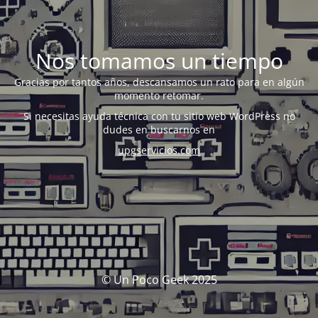
Nos tomamos un tiempo
Gracias por tantos años, descansamos un rato para en algún
momento retomar.
Si necesitas ayuda técnica con tu sitio web WordPress no
dudes en buscarnos en
upgservicios.com
© Un Poco Geek 2025