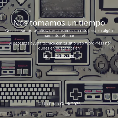
Nos tomamos un tiempo
Gracias por tantos años, descansamos un rato para en algún
momento retomar.
Si necesitas ayuda técnica con tu sitio web WordPress no
dudes en buscarnos en
upgservicios.com
© Un Poco Geek 2025