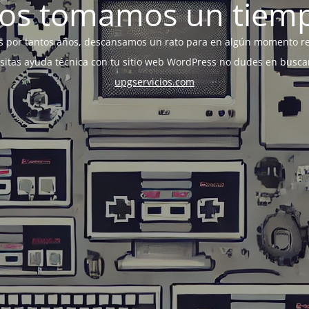
os tomamos un tiem
s por tantos años, descansamos un rato para en algún momento r
esitas ayuda técnica con tu sitio web WordPress no dudes en busca
upgservicios.com