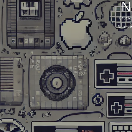
N
Gracia
Si nec