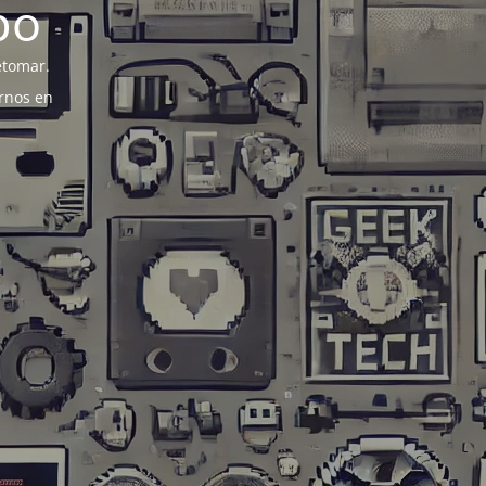
po
etomar.
rnos en