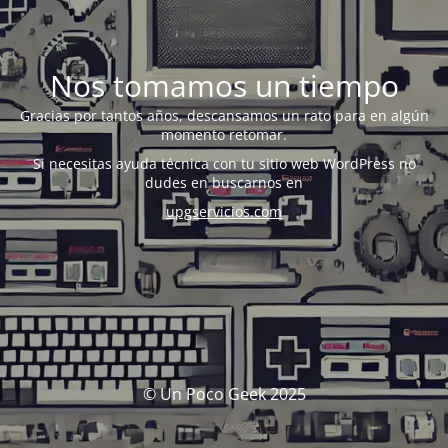
Nos tomamos un tiempo
Gracias por tantos años, descansamos un rato para en algún
momento retomar.
Si necesitas ayuda técnica con tu sitio web WordPress no
dudes en buscarnos en
upgservicios.com
© Un Poco Geek 2025