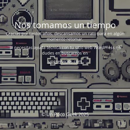
Nos tomamos un tiempo
Gracias por tantos años, descansamos un rato para en algún
momento retomar.
Si necesitas ayuda técnica con tu sitio web WordPress no
dudes en buscarnos en
upgservicios.com
© Un Poco Geek 2025