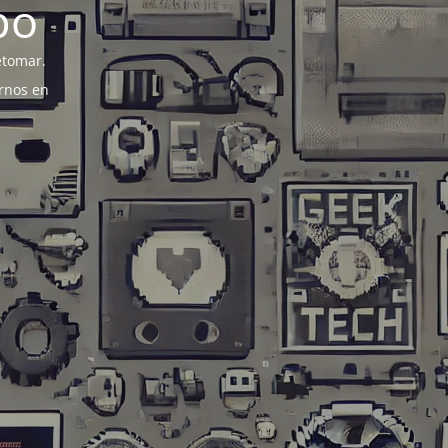
po
etomar.
rnos en