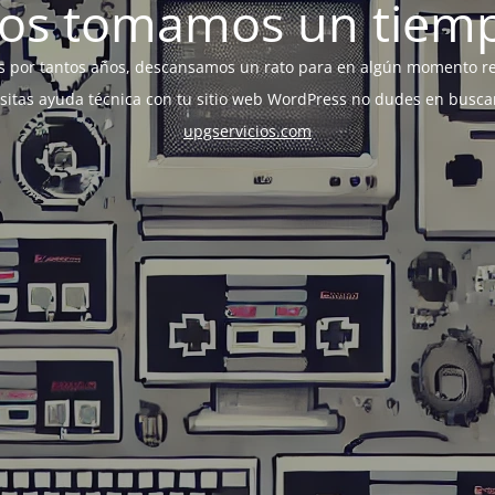
os tomamos un tiem
s por tantos años, descansamos un rato para en algún momento r
esitas ayuda técnica con tu sitio web WordPress no dudes en busca
upgservicios.com