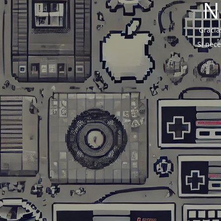
N
Gracia
Si nec