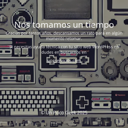
Nos tomamos un tiempo
Gracias por tantos años, descansamos un rato para en algún
momento retomar.
Si necesitas ayuda técnica con tu sitio web WordPress no
dudes en buscarnos en
upgservicios.com
© Un Poco Geek 2025