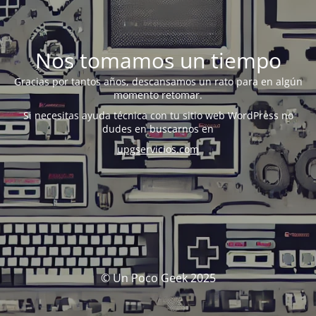
Nos tomamos un tiempo
Gracias por tantos años, descansamos un rato para en algún
momento retomar.
Si necesitas ayuda técnica con tu sitio web WordPress no
dudes en buscarnos en
upgservicios.com
© Un Poco Geek 2025