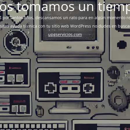
os tomamos un tiem
s por tantos años, descansamos un rato para en algún momento r
esitas ayuda técnica con tu sitio web WordPress no dudes en busca
upgservicios.com