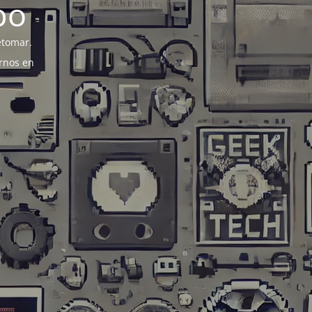
po
etomar.
rnos en