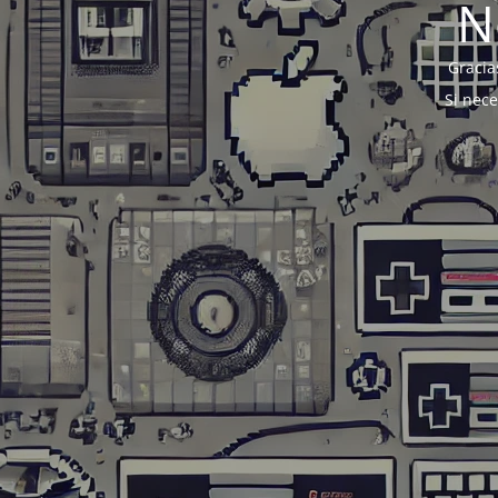
N
Gracia
Si nec