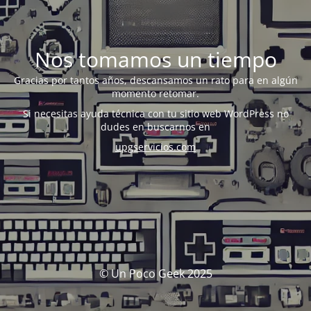
Nos tomamos un tiempo
Gracias por tantos años, descansamos un rato para en algún
momento retomar.
Si necesitas ayuda técnica con tu sitio web WordPress no
dudes en buscarnos en
upgservicios.com
© Un Poco Geek 2025