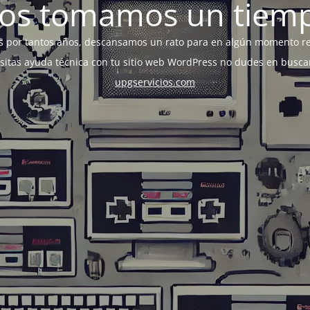
os tomamos un tiem
s por tantos años, descansamos un rato para en algún momento r
esitas ayuda técnica con tu sitio web WordPress no dudes en busca
upgservicios.com