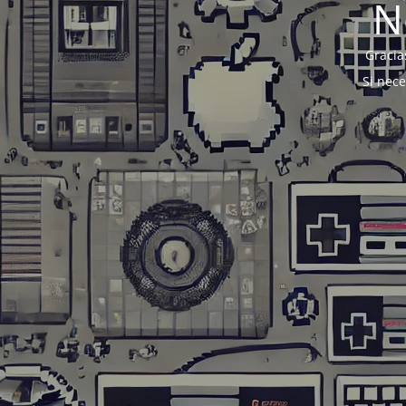
N
Gracia
Si nec