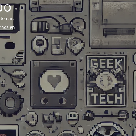
po
etomar.
rnos en