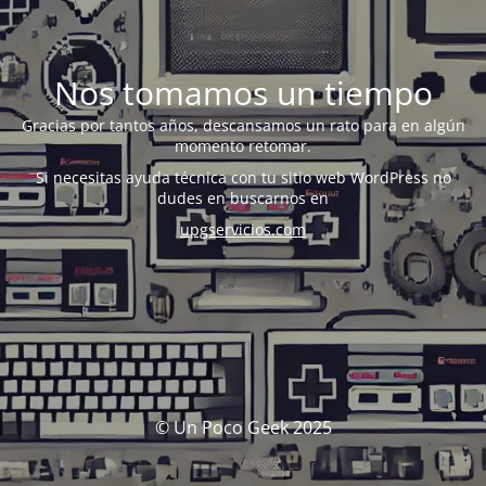
Nos tomamos un tiempo
Gracias por tantos años, descansamos un rato para en algún
momento retomar.
Si necesitas ayuda técnica con tu sitio web WordPress no
dudes en buscarnos en
upgservicios.com
© Un Poco Geek 2025