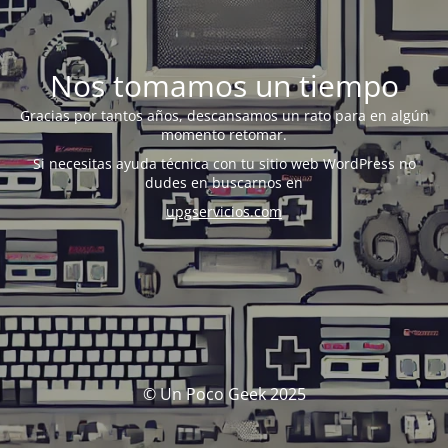
Nos tomamos un tiempo
Gracias por tantos años, descansamos un rato para en algún
momento retomar.
Si necesitas ayuda técnica con tu sitio web WordPress no
dudes en buscarnos en
upgservicios.com
© Un Poco Geek 2025