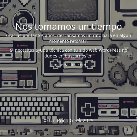
Nos tomamos un tiempo
Gracias por tantos años, descansamos un rato para en algún
momento retomar.
Si necesitas ayuda técnica con tu sitio web WordPress no
dudes en buscarnos en
upgservicios.com
© Un Poco Geek 2025