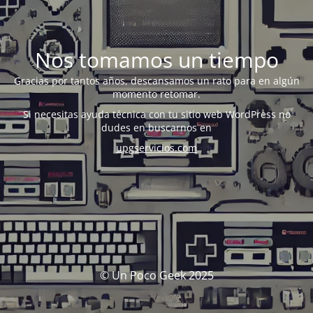
Nos tomamos un tiempo
Gracias por tantos años, descansamos un rato para en algún
momento retomar.
Si necesitas ayuda técnica con tu sitio web WordPress no
dudes en buscarnos en
upgservicios.com
© Un Poco Geek 2025