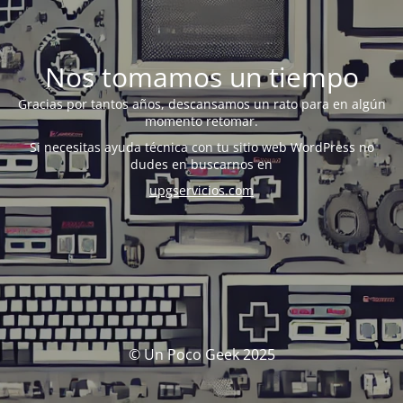
Nos tomamos un tiempo
Gracias por tantos años, descansamos un rato para en algún
momento retomar.
Si necesitas ayuda técnica con tu sitio web WordPress no
dudes en buscarnos en
upgservicios.com
© Un Poco Geek 2025