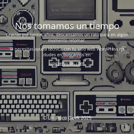
Nos tomamos un tiempo
Gracias por tantos años, descansamos un rato para en algún
momento retomar.
Si necesitas ayuda técnica con tu sitio web WordPress no
dudes en buscarnos en
upgservicios.com
© Un Poco Geek 2025