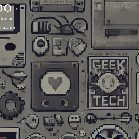
po
etomar.
rnos en