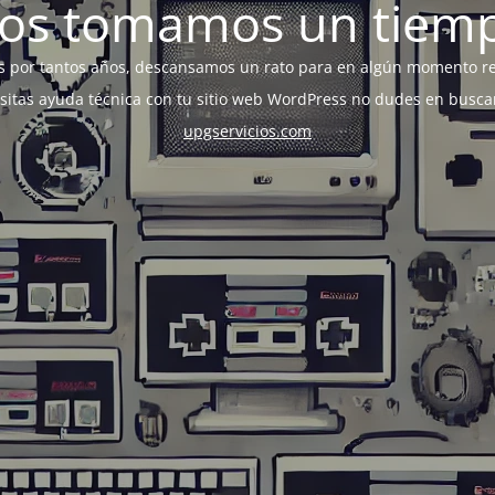
os tomamos un tiem
s por tantos años, descansamos un rato para en algún momento r
esitas ayuda técnica con tu sitio web WordPress no dudes en busca
upgservicios.com