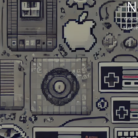
N
Gracia
Si nec